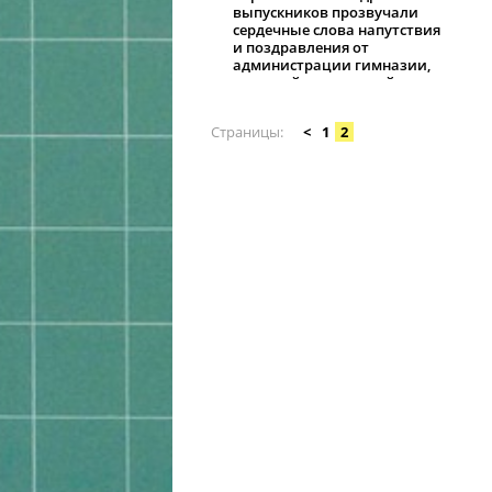
выпускников прозвучали
сердечные слова напутствия
и поздравления от
администрации гимназии,
учителей и родителей
одиннадцатиклассников.
Страницы
<
1
2