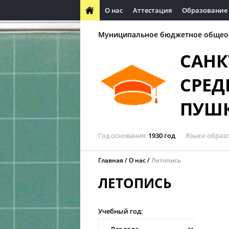
О нас
Аттестация
Образование
Муниципальное бюджетное общео
САНК
СРЕД
ПУШ
Год основания
1930 год
Языки образ
Главная
О нас
Летопись
ЛЕТОПИСЬ
Учебный год: