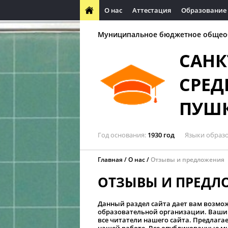
О нас
Аттестация
Образование
Муниципальное бюджетное общео
САНК
СРЕД
ПУШ
Год основания
1930 год
Языки образ
Главная
О нас
Отзывы и предложения
ОТЗЫВЫ И ПРЕДЛ
Данный раздел сайта дает вам возмо
образовательной организации. Ваши 
все читатели нашего сайта. Предлаг