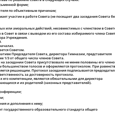
исьменной форме;
вителя по объективным причинам;
мает участие в работе Совета (не посещает два заседания Совета бе
ых или аморальных действий, несовместимых с членством в Совет
 Совет в связи с выводом из его состава избираемого члена Совет
ора Учреждения.
А
началах.
ается Советом.
циативе Председателя Совета, директора Гимназии, представителя
е 1/3 от общего числа членов Совета.
 на заседании Совета присутствовало не менее половины его члено
 большинством голосов и оформляются протоколом. При равенст
вляется решающим. Протокол заседания подписывается председате
тветственность за достоверность протокола.
ках его компетенции, являются обязательными для директора
ающихся и их родителей (законных представителей).
Конференции;
ии;
ния и дополнения к нему;
т государственного образовательного стандарта общего