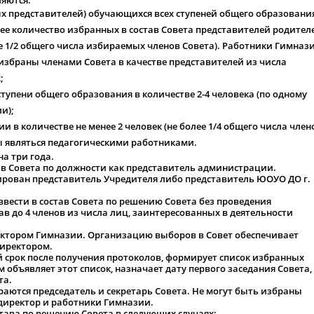
ляются:
х представителей) обучающихся всех ступеней общего образовани
щее количество избранных в состав Совета представителей родител
ее 1/2 общего числа избираемых членов Совета). Работники Гимнази
 избраны членами Совета в качестве представителей из числа
;
тупени общего образования в количестве 2-4 человека (по одному
и);
 в количестве не менее 2 человек (не более 1/4 общего числа член
ны являться педагогическими работниками.
на три года.
тав Совета по должности как представитель администрации.
егирован представитель Учредителя либо представитель ЮОУО ДО г.
(ввести в состав Совета по решению Совета без проведения
в до 4 членов из числа лиц, заинтересованных в деятельности
ректором Гимназии. Организацию выборов в Совет обеспечивает
директором.
й срок после получения протоколов, формирует список избранных
 объявляет этот список, назначает дату первого заседания Совета,
та.
раются председатель и секретарь Совета. Не могут быть избраны
директор и работники Гимназии.
остава по решению Совета в следующих случаях: