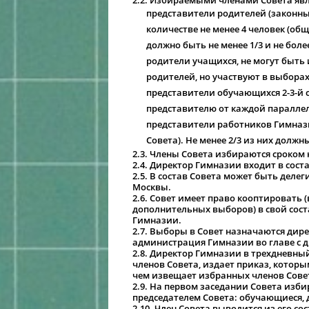
2.2. Избираемыми членами Совета яв
представители родителей (законны
количестве не менее 4 человек (об
должно быть не менее 1/3 и не бол
родители учащихся, не могут быть
родителей, но участвуют в выборах
представители обучающихся 2-3-й с
представителю от каждой параллел
представители работников Гимназии
Совета). Не менее 2/3 из них долж
2.3. Члены Совета избираются сроком 
2.4. Директор Гимназии входит в сос
2.5. В состав Совета может быть дел
Москвы.
2.6. Совет имеет право кооптировать 
дополнительных выборов) в свой соста
Гимназии.
2.7. Выборы в Совет назначаются ди
администрация Гимназии во главе с 
2.8. Директор Гимназии в трехдневны
членов Совета, издает приказ, которым
чем извещает избранных членов Сове
2.9. На первом заседании Совета изби
председателем Совета: обучающиеся, 
2.10. Член Совета выводится из его с