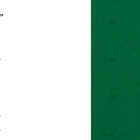
ия
,
)
)