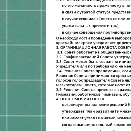
по его желанию, выраженному в п
в связи с утратой статуса предста
в случае если член Совета не прини
уважительных причин и т.п.);
в случае совершения противоправн
О необходимости проведения выборов в
кратчайшие сроки уведомляет директ
3. ОРГАНИЦАЦИОННАЯ РАБОТА СОВЕТ
3.1. Совет работает на общественных 
3.2. График заседаний Совета утвержд
3.3. Совет может быть созван по ини
Учредителя или по требованию не мене
3.4. Решения Совета правомочны, если
Решения Совета принимаются простым
голосов голос председателя Совета я
и секретарем Совета, которые несут о
3.5. Решения Совета, принятые в рам
Гимназии, работников Гимназии, обуч
4. ПОЛНОМОЧИЯ СОВЕТА
организует выполнение решений 
утверждает план развития Гимназ
принимает устав Гимназии, измене
согласовывает школьный компонен