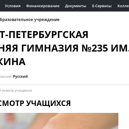
Условия
Финансирование
Документы
Е-Сервисы
Колле
бразовательное учреждение
Т-ПЕТЕРБУРГСКАЯ
НЯЯ ГИМНАЗИЯ №235 ИМ
КИНА
ования
Русский
 осмотр учащихся
СМОТР УЧАЩИХСЯ