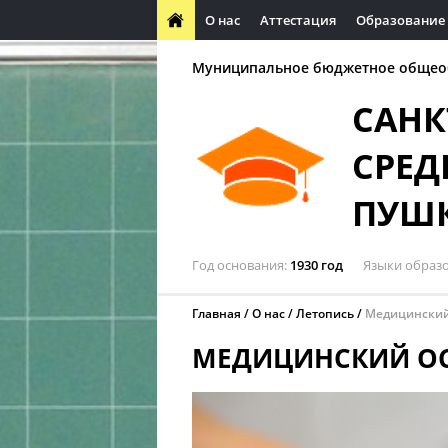
О нас
Аттестация
Образование
Муниципальное бюджетное общео
САНК
СРЕД
ПУШ
Год основания
1930 год
Языки образ
Главная
О нас
Летопись
Медицинский
МЕДИЦИНСКИЙ О