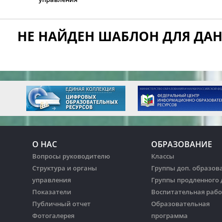
НЕ НАЙДЕН ШАБЛОН ДЛЯ ДА
О НАС
ОБРАЗОВАНИЕ
Вопросы руководителю
Классы
Структура и органы
Группы доп. образов
управления
Группы продленного 
Показатели
Воспитательная рабо
Публичный отчет
Образовательная
Фотогалерея
программа