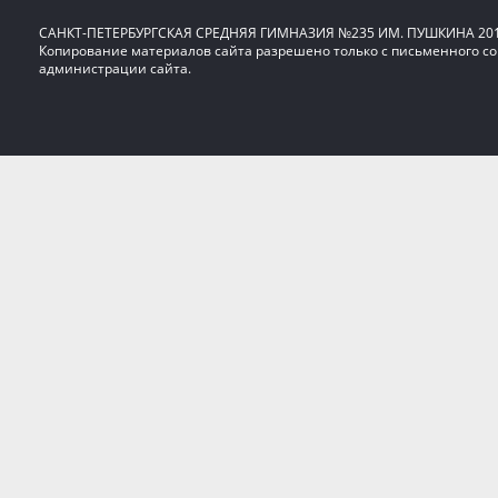
САНКТ-ПЕТЕРБУРГСКАЯ СРЕДНЯЯ ГИМНАЗИЯ №235 ИМ. ПУШКИНА 20
Копирование материалов сайта разрешено только с письменного со
администрации сайта.